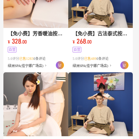
【免小费】芳香暖油按摩Warm Oil Massage 90 Mins + 糯米芒果饭+香兰茶
【免小费】古法泰式按摩90Mins+糯米芒果饭+香兰茶
328
268
¥
¥
.00
.00
自营
自营
5.0评分
已售1283
0条评论
5.0评分
已售489
0条评论
绿洲SPA(佳宁娜广场店)
绿洲SPA(佳宁娜广场店)