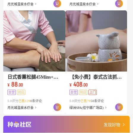
月光城温泉水疗会
月光城温泉水疗会
日式香薰松腿45Mins+净桑/温泉+自助餐
【免小费】泰式古法抓龙筋Karsai Massage+糯米芒果饭+香兰茶
88
408
¥
¥
.00
.00
自营
到店
自营
到店
上门
5.0评分
已售129
0条评论
5.0评分
已售79
58条评论
月光城温泉水疗会
绿洲SPA(佳宁娜广场店)
发现好物