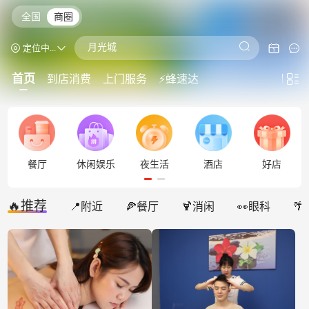
全国
商圈
绿洲spa
月光城
定位中...
一家大细
首页
到店消费
上门服务
⚡蜂速达
按摩自助餐
温泉
餐厅
休闲娱乐
夜生活
酒店
好店
🔥推荐
📍附近
🍕餐厅
🍹消闲
👀眼科
