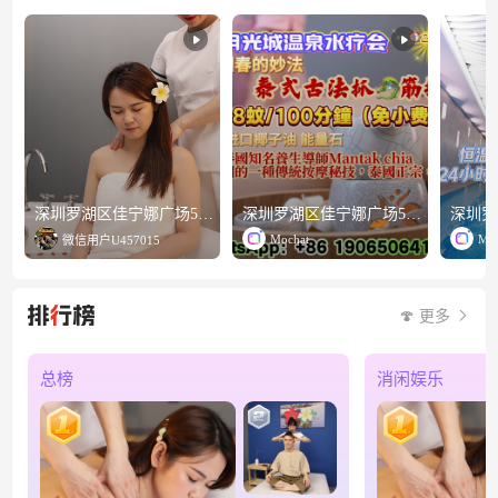
深圳罗湖区佳宁娜广场5楼 月光城温泉水疗会，正规平靓正之选！
深圳罗湖区佳宁娜广场5楼月光城温泉水疗会，体验泰国正宗古法k
Mochat
Moc
微信用户U457015
🍄 更多
总榜
消闲娱乐