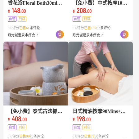
香花浴Floral Bath30min+香兰茶+糯米芒果饭
【免小费】中式按摩100分钟+大堂2项+自助餐+净桑+留宿
148
208
¥
¥
.00
.00
自营
到店
自营
到店
5.0评分
已售6
1条评论
5.0评分
已售132
67条评论
月光城温泉水疗会
月光城温泉水疗会
【免小费】泰式古法抓龙筋karsai massage +大堂项目+自助餐+留宿（免签小费）
日式精油按摩90Mins+大堂2项+自助餐+24h净桑/留宿
408
198
¥
¥
.00
.00
自营
到店
自营
到店
5.0评分
已售99
76条评论
5.0评分
已售78
58条评论